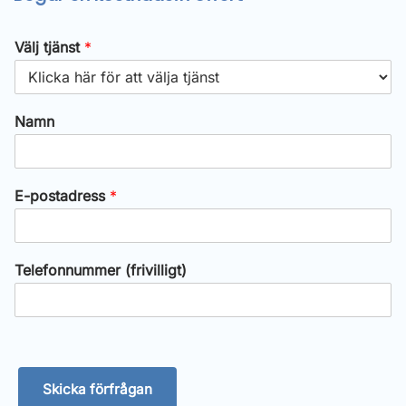
Välj tjänst
*
Namn
t
E-postadress
*
j
ä
n
s
Telefonnummer (frivilligt)
t
T
e
l
e
f
o
Skicka förfrågan
n