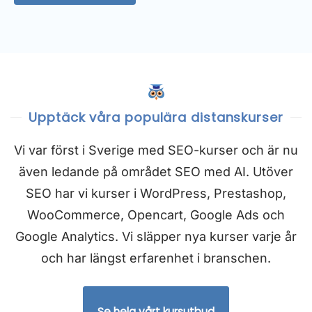
n
u
m
m
e
r
(
f
Upptäck våra populära distanskurser
r
i
Vi var först i Sverige med SEO-kurser och är nu
v
i
även ledande på området SEO med AI. Utöver
l
SEO har vi kurser i WordPress, Prestashop,
l
i
WooCommerce, Opencart, Google Ads och
g
t
Google Analytics. Vi släpper nya kurser varje år
)
och har längst erfarenhet i branschen.
Se hela vårt kursutbud