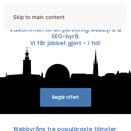
Skip to main content
Välkommen till en personlig webbyrå &
SEO-byrå.
Vi får jobbet gjort – i tid!
Begär offert
Webbyråns tre populäraste tjänster: