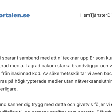
Hem
Tjänster
Di
 sparar i samband med att ni tecknar upp Er som ku
erad media. Lagrad bakom starka brandväggar och vi
en från illasinnad kod. Av säkerhetsskäl tar vi även b
ras på högkrypterade medier utan nätverksanslutning
erligare.
kund känner dig trygg med detta och givetvis följer vi