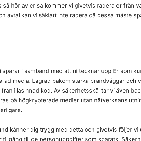
s så hör av er så kommer vi givetvis radera er från v
ch avtal kan vi såklart inte radera då dessa måste sp
 sparar i samband med att ni tecknar upp Er som ku
erad media. Lagrad bakom starka brandväggar och vi
en från illasinnad kod. Av säkerhetsskäl tar vi även b
ras på högkrypterade medier utan nätverksanslutning
erligare.
kund känner dig trygg med detta och givetvis följer vi
 tillgång till de personuppgifter som sparats. Säkerhe