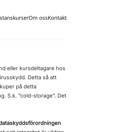
stanskurser
Om oss
Kontakt
nd eller kursdeltagare hos
russkydd. Detta så att
ackuper på detta
. S.k. ”cold-storage”. Det
dataskyddsförordningen