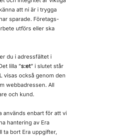
t och integritet är viktiga
änna att ni är i trygga
 har sparade. Företags-
bete utförs eller ska
r du i adressfältet i
Det lilla ”
s:et
” i slutet står
SSL visas också genom den
r om webbadressen. All
kare och kund.
na används enbart för att vi
a hantering av Era
 ta bort Era uppgifter,