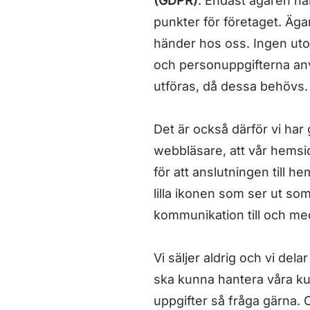
(GDPR)
. Endast ägaren har
punkter för företaget. Ägar
händer hos oss. Ingen utom
och personuppgifterna anvä
utföras, då dessa behövs.
Det är också därför vi har 
webbläsare, att vår hemsi
för att anslutningen till 
lilla ikonen som ser ut som
kommunikation till och med
Vi säljer aldrig och vi dela
ska kunna hantera våra k
uppgifter så fråga gärna. O