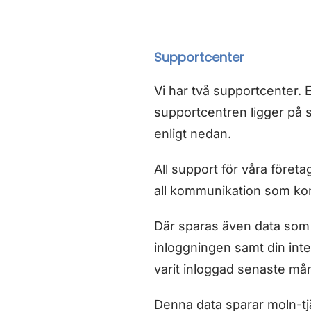
Supportcenter
Vi har två supportcenter. 
supportcentren ligger på 
enligt nedan.
All support för våra föret
all kommunikation som ko
Där sparas även data som b
inloggningen samt din inte
varit inloggad senaste må
Denna data sparar moln-tjä