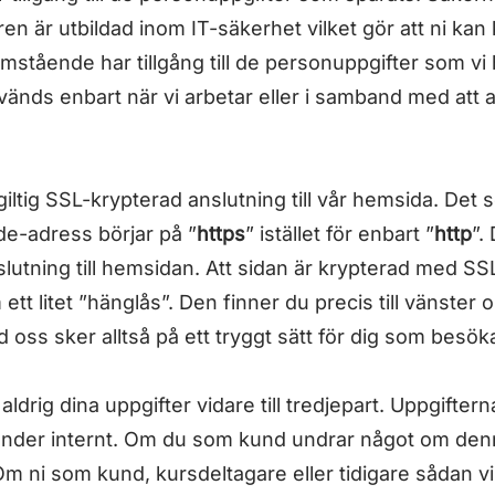
en är utbildad inom IT-säkerhet vilket gör att ni kan k
stående har tillgång till de personuppgifter som vi
nds enbart när vi arbetar eller i samband med att ar
giltig SSL-krypterad anslutning till vår hemsida. Det se
de-adress börjar på ”
https
” istället för enbart ”
http
”. 
nslutning till hemsidan. Att sidan är krypterad med 
 ett litet ”hänglås”. Den finner du precis till vänste
 oss sker alltså på ett tryggt sätt för dig som besö
r aldrig dina uppgifter vidare till tredjepart. Uppgifter
under internt. Om du som kund undrar något om denn
m ni som kund, kursdeltagare eller tidigare sådan vill