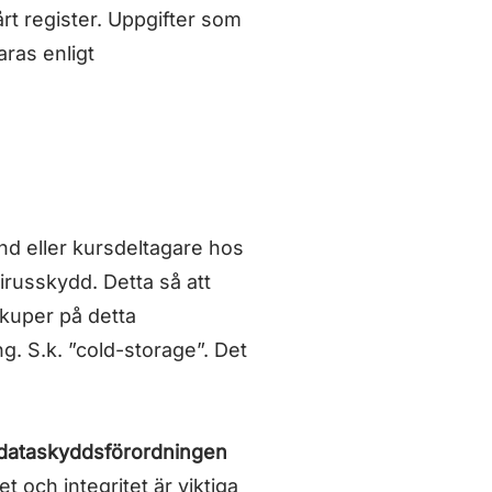
årt register. Uppgifter som
aras enligt
nd eller kursdeltagare hos
russkydd. Detta så att
ackuper på detta
. S.k. ”cold-storage”. Det
dataskyddsförordningen
t och integritet är viktiga