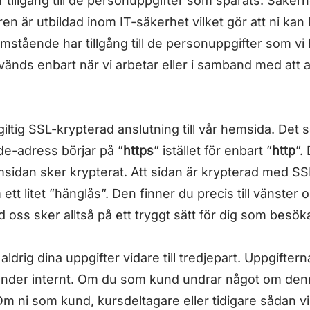
 tillgång till de personuppgifter som sparats. Säkerhe
en är utbildad inom IT-säkerhet vilket gör att ni kan k
stående har tillgång till de personuppgifter som vi
nds enbart när vi arbetar eller i samband med att ar
giltig SSL-krypterad anslutning till vår hemsida. Det se
de-adress börjar på ”
https
” istället för enbart ”
http
”. 
hemsidan sker krypterat. Att sidan är krypterad med 
 ett litet ”hänglås”. Den finner du precis till vänste
 oss sker alltså på ett tryggt sätt för dig som besö
r aldrig dina uppgifter vidare till tredjepart. Uppgifter
under internt. Om du som kund undrar något om denn
m ni som kund, kursdeltagare eller tidigare sådan vill