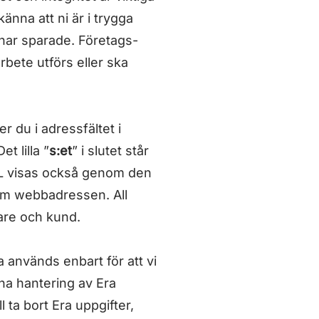
änna att ni är i trygga
 har sparade. Företags-
bete utförs eller ska
r du i adressfältet i
Det lilla ”
s:et
” i slutet står
SSL visas också genom den
r om webbadressen. All
kare och kund.
na används enbart för att vi
a hantering av Era
 ta bort Era uppgifter,