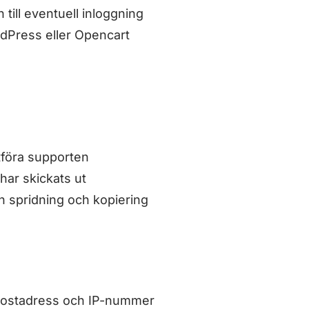
till eventuell inloggning
rdPress eller Opencart
utföra supporten
har skickats ut
n spridning och kopiering
 e-postadress och IP-nummer