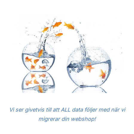
e
b
s
h
o
p
-
p
l
a
t
t
f
o
r
m
Vi ser givetvis till att ALL data följer med när vi
migrerar din webshop!