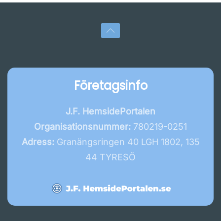
Företagsinfo
J.F. HemsidePortalen
Organisationsnummer:
780219-0251
Adress:
Granängsringen 40 LGH 1802, 135
44 TYRESÖ